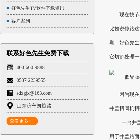
好色先生TV软件下载资讯
现在快节奏
客户案列
比如说修路这方
期。好色
联系好色先生免费下载
它切割处理一个井
400-660-9888
0537-2239555
sdxgjx@163.com
因为现在路
山东济宁凯旋路
井盖切圆机切割
查看更多+
一台井盖好
用于井盖路面切